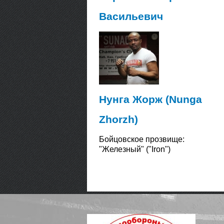
Васильевич
Нунга Жорж (Nunga
Zhorzh)
Бойцовское прозвище:
"Железный" ("Iron")