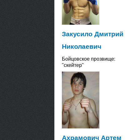
Закусило Дмитрий
Николаевич
Бойцовское прозвище:
"скейтер"
Ахрамович Артем