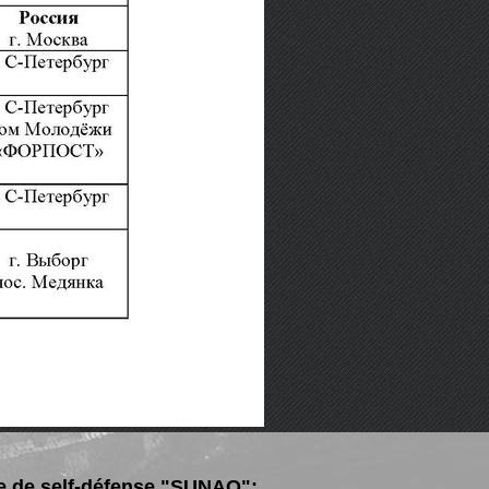
e de self-défense "SUNAO":