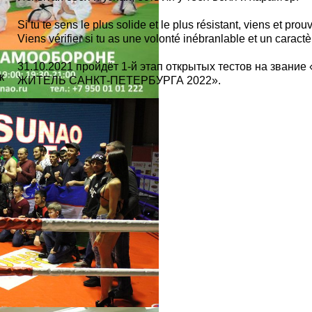
Si tu te sens le plus solide et le plus résistant, viens et prou
Viens vérifier si tu as une volonté inébranlable et un caractè
31.10.2021 пройдёт 1-й этап открытых тестов на зва
к
ЖИТЕЛЬ САНКТ-ПЕТЕРБУРГА 2022».