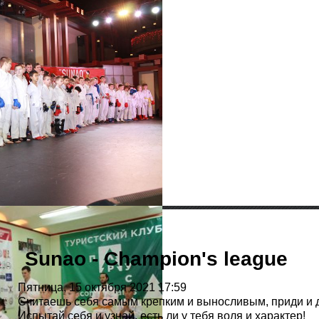
Sunao - Champion's league
Пятница, 15 октября 2021 17:59
Считаешь себя самым крепким и выносливым, приди и д
Испытай себя и узнай, есть ли у тебя воля и характер!