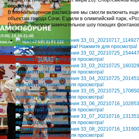
порциями.
В это насыщенное расписание мы смогли включить еще
объектам города Сочи. Ездили в олимпийский парк, «Ро
Поляну». Увидели замечательное шоу поющих фонтано
парке.
Нажмите для просмотра!
Нажмите для просмотра!
просмотра!
Нажмите для просмотра!
просмотра!
Нажмите для просмотра!
просмотра!
Нажмите для просмотра!
просмотра!
Нажмите для просмотра!
просмотра!
Нажмите для просмотра!
просмотра!
Нажмите для просмотра!
просмотра!
Нажмите для просмотра!