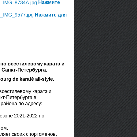
Нажмите
Нажмите для
 по всестилевому каратэ и
 Санкт-Петербурга.
urg de karaté all-style.
всестилевому каратэ и
кт-Петербурга в
района по адресу:
езоне 2021-2022 по
том.
яет своих спортсменов,