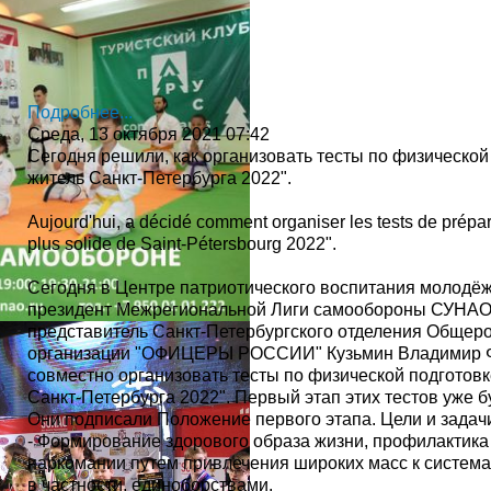
Подробнее...
Среда, 13 октября 2021 07:42
Сегодня решили, как организовать тесты по физической
житель Санкт-Петербурга 2022".
Aujourd'hui, a décidé comment organiser les tests de prépar
plus solide de Saint-Pétersbourg 2022".
Сегодня в Центре патриотического воспитания молодёж
президент Межрегиональной Лиги самообороны СУНАО,
представитель Санкт-Петербургского отделения Общер
организации "ОФИЦЕРЫ РОССИИ" Кузьмин Владимир Фё
совместно организовать тесты по физической подготов
Санкт-Петербурга 2022". Первый этап этих тестов уже бу
Они подписали Положение первого этапа. Цели и задачи
- Формирование здорового образа жизни, профилактик
наркомании путем привлечения широких масс к система
в частности, единоборствами.