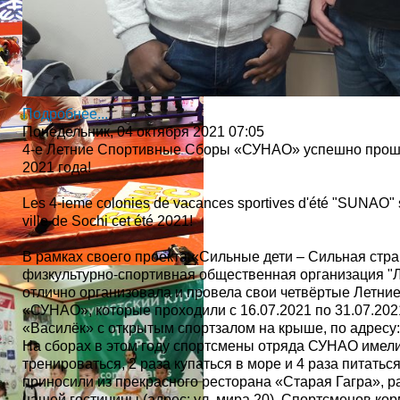
Подробнее...
Понедельник, 04 октября 2021 07:05
4-е Летние Спортивные Сборы «СУНАО» успешно прошл
2021 года!
Les 4-ieme colonies de vacances sportives d'été "SUNAO" s
ville de Sochi cet été 2021!
В рамках своего проекта «Сильные дети – Сильная ст
физкультурно-спортивная общественная организация 
отлично организовала и провела свои четвёртые Летн
«СУНАО», которые проходили с 16.07.2021 по 31.07.202
«Василёк» с открытым спортзалом на крыше, по адресу: г
На сборах в этом году спортсмены отряда СУНАО имели
тренироваться, 2 раза купаться в море и 4 раза питаться
приносили из прекрасного ресторана «Старая Гагра», 
нашей гостиницы (адрес: ул. мира 20). Спортсменов ко