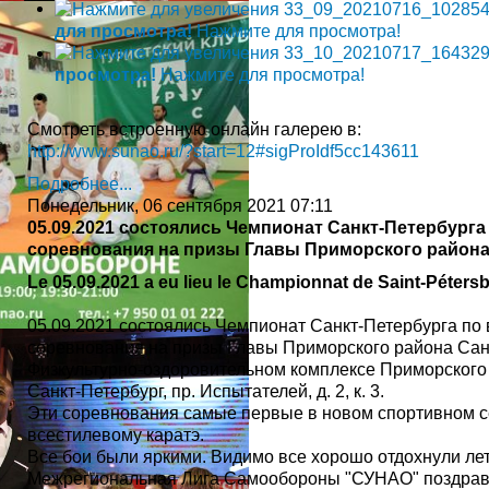
для просмотра!
Нажмите для просмотра!
просмотра!
Нажмите для просмотра!
Смотреть встроенную онлайн галерею в:
http://www.sunao.ru/?start=12#sigProIdf5cc143611
Подробнее...
Понедельник, 06 сентября 2021 07:11
05.09.2021 состоялись Чемпионат Санкт-Петербурга
соревнования на призы Главы Приморского района
Le 05.09.2021 a eu lieu le Championnat de Saint-Pétersbo
05.09.2021 состоялись Чемпионат Санкт-Петербурга по 
соревнования на призы Главы Приморского района Сан
Физкультурно-оздоровительном комплексе Приморского 
Санкт-Петербург, пр. Испытателей, д. 2, к. 3.
Эти соревнования самые первые в новом спортивном с
всестилевому каратэ.
Все бои были яркими. Видимо все хорошо отдохнули ле
Межрегиональная Лига Самообороны "СУНАО" поздравл